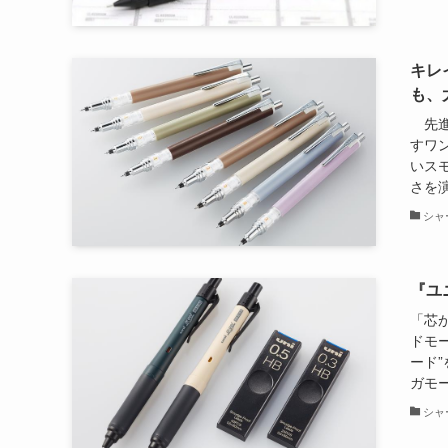
キレ
も、
先進
すワ
いス
さを演
シャ
『ユ
「芯
ドモ
ード
ガモー
シャ