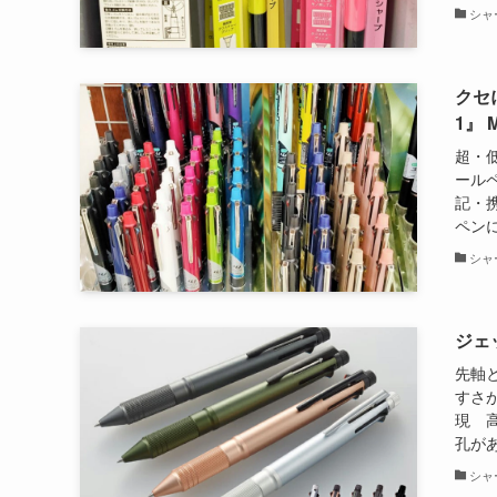
シャ
クセ
1』 
超・
ール
記・
ペンに
シャ
ジェッ
先軸
すさ
現 
孔があ
シャ