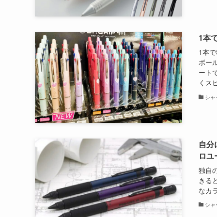
1本
1本
ボー
ート
くスピ
シャ
自分
ロユー
独自
きると
なカ
シャ