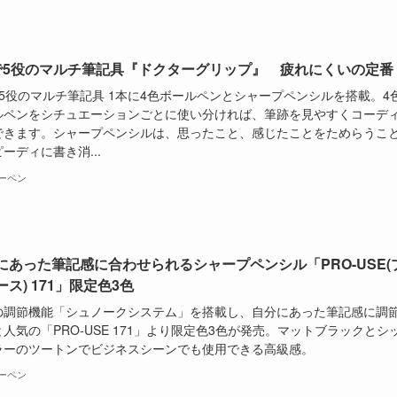
で5役のマルチ筆記具『ドクターグリップ』 疲れにくいの定番
で5役のマルチ筆記具 1本に4色ボールペンとシャープペンシルを搭載。4
ルペンをシチュエーションごとに使い分ければ、筆跡を見やすくコーデ
できます。シャープペンシルは、思ったこと、感じたことをためらうこ
ーディに書き消...
ーペン
にあった筆記感に合わせられるシャープペンシル「PRO-USE(
ス) 171」限定色3色
の調節機能「シュノークシステム」を搭載し、自分にあった筆記感に調
人気の「PRO-USE 171」より限定色3色が発売。マットブラックとシ
ラーのツートンでビジネスシーンでも使用できる高級感。
ーペン