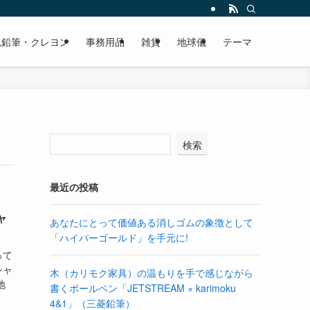
色鉛筆・クレヨン
事務用品
雑貨
地球儀
テーマ
検索
最近の投稿
ャ
あなたにとって価値ある消しゴムの象徴として
「ハイパーゴールド」を手元に!
って
シャ
木（カリモク家具）の温もりを手で感じながら
地
書くボールペン「JETSTREAM × karimoku
4&1」（三菱鉛筆）