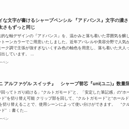
イな文字が書けるシャープペンシル 『アドバンス』文字の濃さ
太さもずっと同じ
的な軸デザインの『アドバンス』を、温かみと落ち着いた雰囲気を醸
ントーンカラーでご用意いたしました。近年アパレルや美容分野で人気
モーク調で主張が強すぎないくすみ色の軸色を用意し、落ち着いた大人
出しています。 ...
ーペン
ニ アルファゲル スイッチ』 シャープ替芯『uni(ユニ)』数量
が回ってトガり続ける」“クルトガモード”と、「安定した筆記感」の“ホ
ード”を切り替え可能 クリップ部を回して、“クルトガモード”と“ホール
”を切り替えることで、使用シーンによって使い分けができます。 “ク
ド” ：書くた...
ーペン