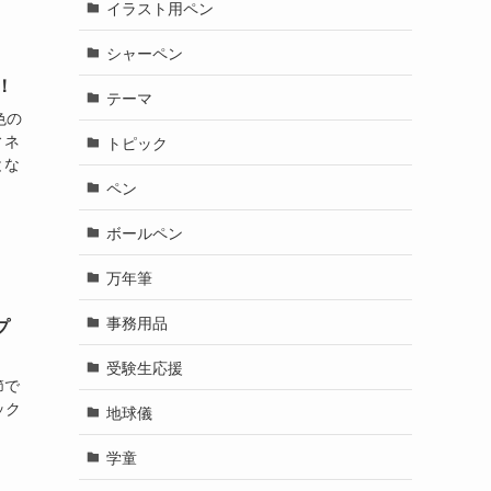
イラスト用ペン
シャーペン
！
テーマ
色の
ィネ
トピック
とな
ペン
ボールペン
万年筆
事務用品
プ
受験生応援
節で
ック
地球儀
学童