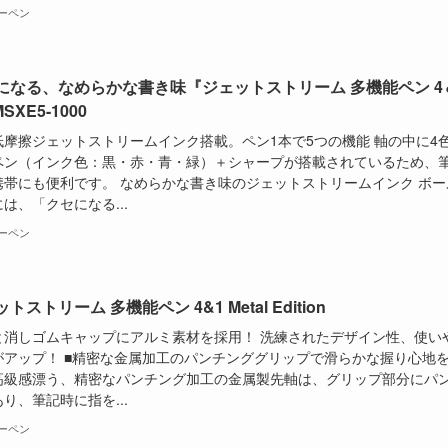
ーペン
になる、なめらかな書き味『ジェットストリーム 多機能ペン 4
MSXE5-1000
低摩擦ジェットストリームインク搭載。ペン1本で5つの機能 軸の中に4
ペン（インク色：黒・赤・青・緑）＋シャープが搭載されているため、
携帯にも便利です。 なめらかな書き味のジェットストリームインク ボー
は、「クセになる...
ーペン
トストリーム 多機能ペン 4&1 Metal Edition
と消しゴムキャップにアルミ素材を採用！ 洗練されたデザイン性、使い
がアップ！ ■精密な金属加工のパンチンググリップで滑らかな握り心地
高級感漂う、精密なパンチング加工の金属製先軸は、グリップ部分にパ
り、筆記時に指を...
ーペン