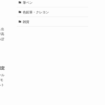
筆ペン
色鉛筆・クレヨン
雑貨
し出
が高
っぽ
限定
ール
ドモ
ルト