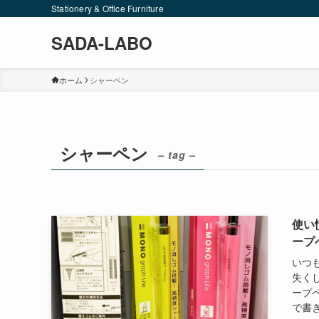
Stationery & Office Furniture
SADA-LABO
ホーム
シャーペン
シャーペン
– tag –
使い
ープ
いつ
失く
ープ
で書き