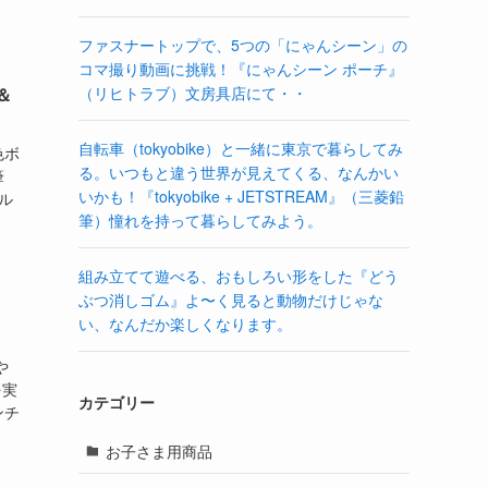
ファスナートップで、5つの「にゃんシーン」の
コマ撮り動画に挑戦！『にゃんシーン ポーチ』
＆
（リヒトラブ）文房具店にて・・
自転車（tokyobike）と一緒に東京で暮らしてみ
色ボ
る。いつもと違う世界が見えてくる、なんかい
筆
いかも！『tokyobike + JETSTREAM』（三菱鉛
ル
筆）憧れを持って暮らしてみよう。
組み立てて遊べる、おもしろい形をした『どう
ぶつ消しゴム』よ〜く見ると動物だけじゃな
い、なんだか楽しくなります。
や
を実
カテゴリー
ンチ
お子さま用商品